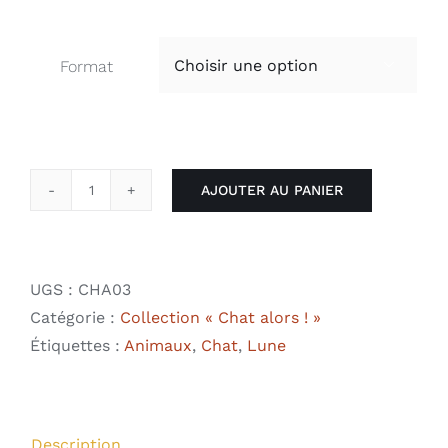
de
prix :
3,50 €
Format

à
25,00 €
AJOUTER AU PANIER
quantité
de
Chat
dodo
UGS :
CHA03
Catégorie :
Collection « Chat alors ! »
Étiquettes :
Animaux
,
Chat
,
Lune
Description