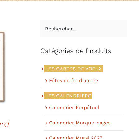
Catégories de Produits
APERÇU
LES CARTES DE VOEUX
DUIT
Fêtes de fin d'année
SIEURS
ATIONS.
LES CALENDRIERS
IONS
Calendrier Perpétuel
VENT
E
SIES
ard
Calendrier Marque-pages
Plage
E
Calendrier Mural 2027