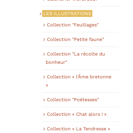
de
DUIT
prix :
LES ILLUSTRATIONS
3,50 €
Collection "Feuillages"
à
25,00 €
Collection "Petite faune"
Collection "La récolte du
bonheur"
Collection « l'Âme bretonne
»
Collection "Poétesses"
Collection « Chat alors ! »
Collection « La Tendresse »