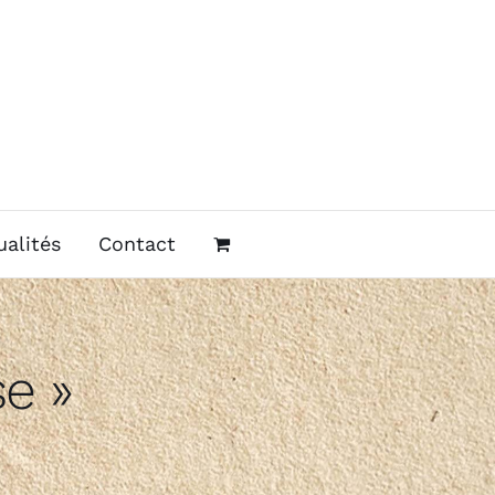
ualités
Contact
se »